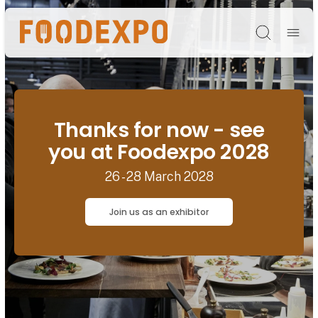
Søg
Thanks for now - see
you at Foodexpo 2028
26 - 28 March 2028
Join us as an exhibitor