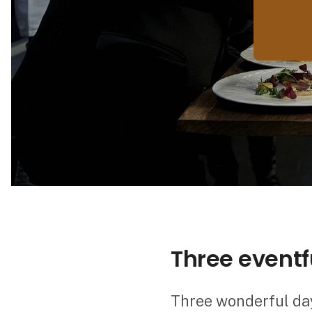
Three eventf
Three wonderful day