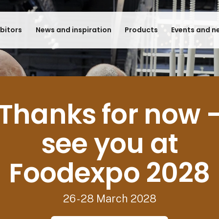
ibitors
News and inspiration
Products
Events and n
Thanks for now 
see you at
Foodexpo 2028
26 - 28 March 2028