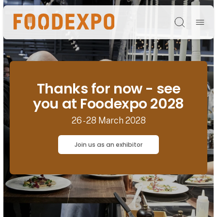
Søg
Thanks for now - see
you at Foodexpo 2028
26 - 28 March 2028
Join us as an exhibitor