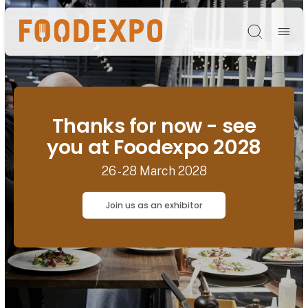
Søg
Thanks for now - see
you at Foodexpo 2028
26 - 28 March 2028
Join us as an exhibitor