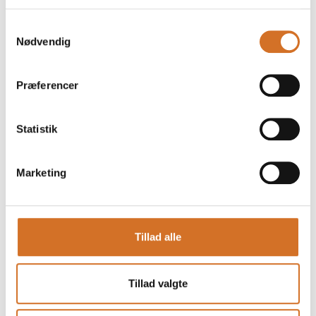
Samtykkevalg
Nødvendig
Præferencer
This product is added by:
Reporto ApS
Statistik
Marketing
See profile
Tillad alle
Tillad valgte