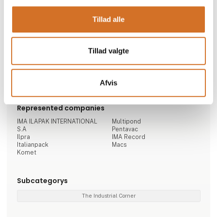
Go to webpage
Tillad alle
Brands
Tillad valgte
Pentavac
ItalianPack
Ilapak
Kukunaturalseal
IMA Record
Kukuinternational
Komet
Afvis
Represented companies
IMA ILAPAK INTERNATIONAL
Multipond
S.A
Pentavac
Ilpra
IMA Record
Italianpack
Macs
Komet
Subcategorys
The Industrial Corner