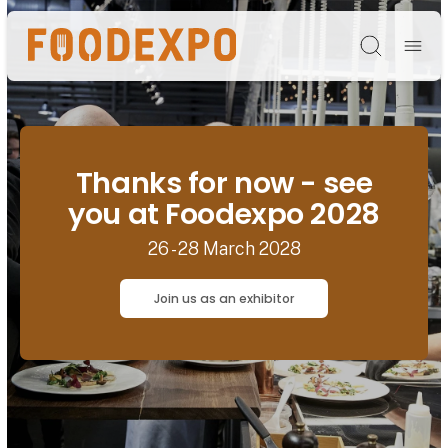
Søg
Thanks for now - see
you at Foodexpo 2028
26 - 28 March 2028
Join us as an exhibitor