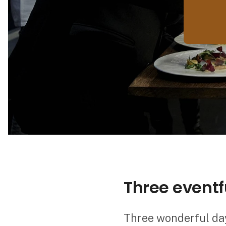
Three eventf
Three wonderful day