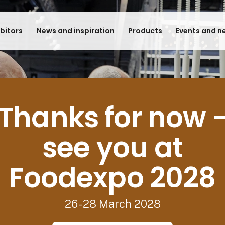
ibitors
News and inspiration
Products
Events and n
Thanks for now 
see you at
Foodexpo 2028
26 - 28 March 2028