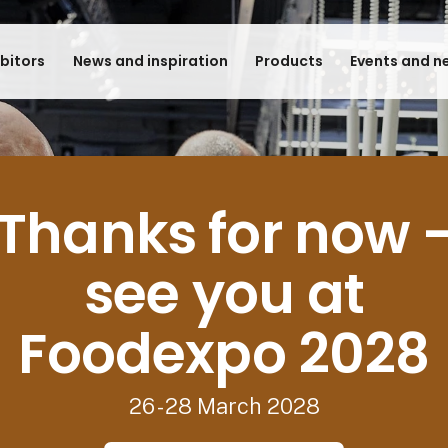
ibitors
News and inspiration
Products
Events and n
Thanks for now 
see you at
Foodexpo 2028
26 - 28 March 2028