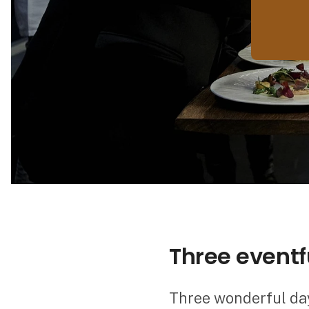
Three eventf
Three wonderful day