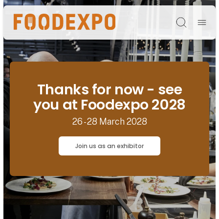
Søg
Thanks for now - see
you at Foodexpo 2028
26 - 28 March 2028
Join us as an exhibitor